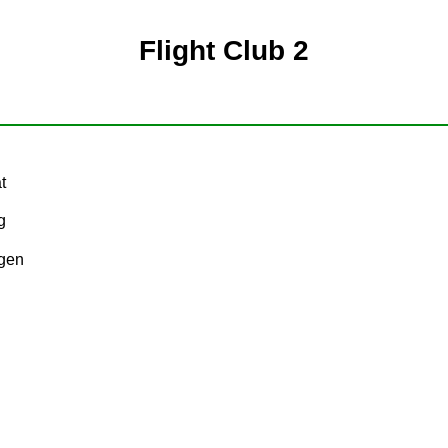
Flight Club 2
t
g
gen